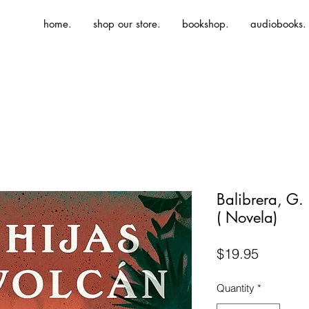
home.
shop our store.
bookshop.
audiobooks.
Balibrera, G.
( Novela)
Price
$19.95
Quantity
*