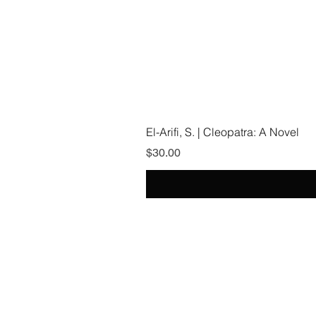
El-Arifi, S. | Cleopatra: A Novel
Price
$30.00