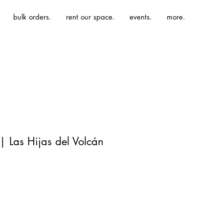
bulk orders.
rent our space.
events.
more.
 | Las Hijas del Volcán