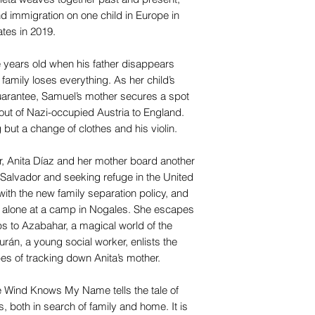
and immigration on one child in Europe in
ates in 2019.
e years old when his father disappears
 family loses everything. As her child’s
arantee, Samuel’s mother secures a spot
 out of Nazi-occupied Austria to England.
but a change of clothes and his violin.
r, Anita Díaz and her mother board another
l Salvador and seeking refuge in the United
 with the new family separation policy, and
lf alone at a camp in Nogales. She escapes
ips to Azabahar, a magical world of the
rán, a young social worker, enlists the
pes of tracking down Anita’s mother.
e Wind Knows My Name tells the tale of
, both in search of family and home. It is