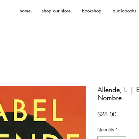
home.
shop our store.
bookshop.
audiobooks.
Allende, I. |
Nombre
Price
$28.00
Quantity
*