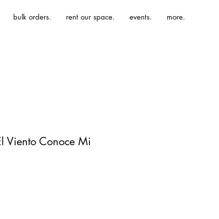
bulk orders.
rent our space.
events.
more.
 El Viento Conoce Mi