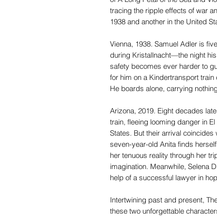
tracing the ripple effects of war 
1938 and another in the United St
Vienna, 1938. Samuel Adler is fiv
during Kristallnacht—the night his
safety becomes ever harder to gu
for him on a Kindertransport train
He boards alone, carrying nothing 
Arizona, 2019. Eight decades late
train, fleeing looming danger in E
States. But their arrival coincides
seven-year-old Anita finds herse
her tenuous reality through her tr
imagination. Meanwhile, Selena Du
help of a successful lawyer in ho
Intertwining past and present, Th
these two unforgettable characters